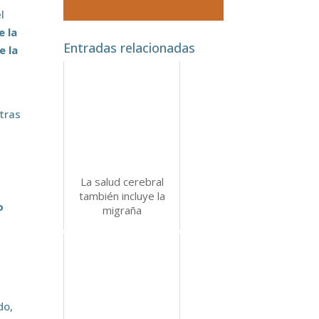
l
e la
Entradas relacionadas
e la
otras
La salud cerebral
también incluye la
o
migraña
do,