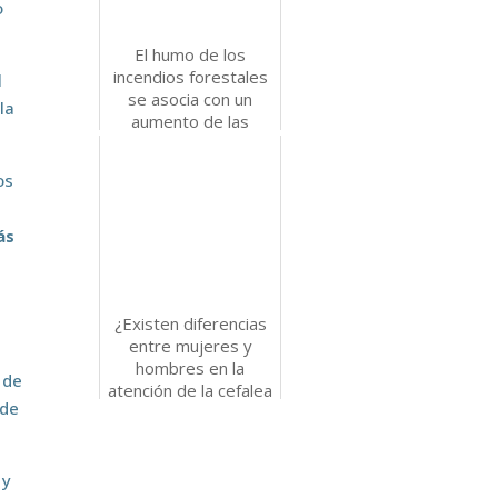
o
El humo de los
incendios forestales
l
se asocia con un
la
aumento de las
visitas a urgencias
por migraña
os
P
ás
¿Existen diferencias
entre mujeres y
hombres en la
 de
atención de la cefalea
 de
en urgencias?
 y