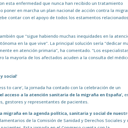
n esta enfermedad que nunca han recibido un tratamiento
io poner en marcha un plan nacional de acción contra la migra
debe contar con el apoyo de todos los estamentos relacionado
o también que “sigue habiendo muchas inequidades en la atenc
tónoma en la que vive”. La principal solución sería “dedicar m
mente en atención primaria”, ha comentado. “Los especialista
o la mayoría de los afectados acuden a la consulta del médic
y social’
ess to care’, la jornada ha contado con la celebración de un
el acceso a la atención sanitaria de la migraña en España’,
en
os, gestores y representantes de pacientes.
 migraña en la agenda política, sanitaria y social de nuest
rlamentarios de la Comisión de Sanidad y Derechos Sociales y 
pacientes. Esta jornada en el Congreso cuenta con la