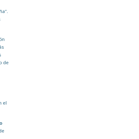
ña”.
s
ión
ás
s
o de
 el
ro
de