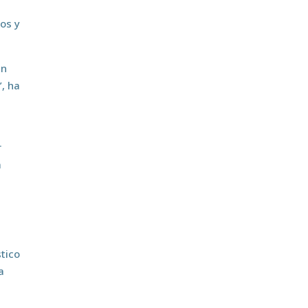
hos y
an
, ha
r
a
tico
a