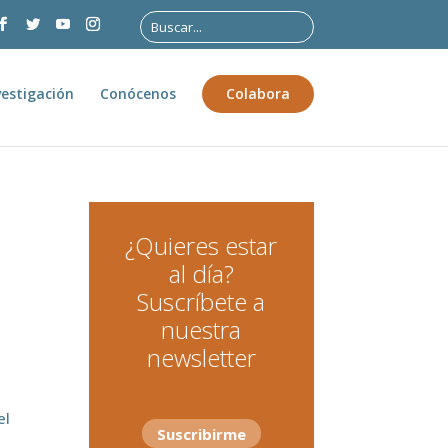
vestigación
Conócenos
Colabora
¿Quieres estar
al día?
Suscríbete a
nuestra
newsletter
el
Suscribirme